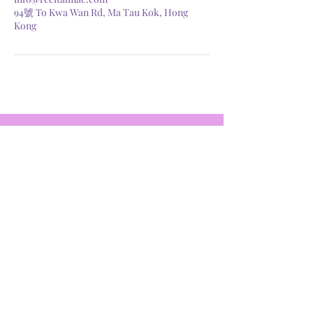
94號 To Kwa Wan Rd, Ma Tau Kok, Hong
Kong
Blog
Recital Music & Art Centre
演奏音樂藝術中心
土瓜灣美華工業中心B 座 9 樓9 室1 號房
​+852 51114115