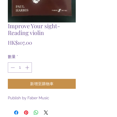
Improve Your sight-
Reading violin
價
HK$107.00
格
數量
*
新增至購物車
Publish by Faber Music