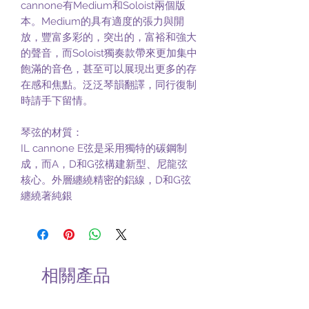
cannone有Medium和Soloist兩個版
本。Medium的具有適度的張力與開
放，豐富多彩的，突出的，富裕和強大
的聲音，而Soloist獨奏款帶來更加集中
飽滿的音色，甚至可以展現出更多的存
在感和焦點。泛泛琴韻翻譯，同行復制
時請手下留情。
琴弦的材質：
IL cannone E弦是采用獨特的碳鋼制
成，而A，D和G弦構建新型、尼龍弦
核心。外層纏繞精密的鋁線，D和G弦
纏繞著純銀
相關產品