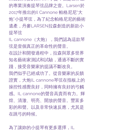
的專業演奏提琴弦品牌之壹。Larsen於
2017年推出的Il Cannone 帕格尼尼“大
炮”小提琴弦，為了紀念帕格尼尼的藝術
遺產，丹麥LARSEN拉森創造的新款小
提琴弦
IL cannone（大炮），我們認為這款琴
弦是壹個真正的革命性的聲音。
在設計和開發過程中，拉森與眾多世界
知名藝術家測試和試驗，通過不斷的實
踐，接受音樂家的提議不斷改良。
我們似乎已經成功了。從音樂家的反饋
證實，大炮IL cannone琴弦在指板上的
操控性感覺良好，同時擁有良好的弓觸
感。IL cannone的聲音高貴而有力。輝
煌、清澈、明亮、開放的聲音。豐富多
彩的和聲。以及非常快速反應，尤其是
在跳弓的時候。
為了讓妳的小提琴有更多選擇，IL