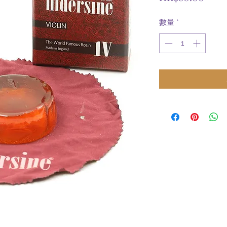
格
數量
*