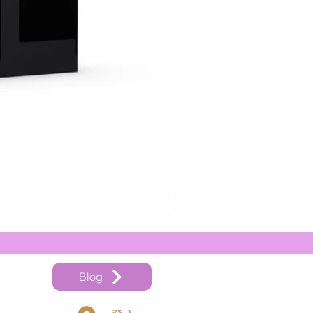
奧地利 Thomastik Vision Ti
價格
HK$540.00
Blog