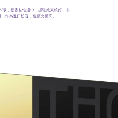
松香1V版，松香粘性適中，抓弦效果較好，非
用，作為進口松香，性價比極高。