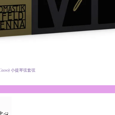
快速瀏覽
 (RG100) 小提琴弦套弦