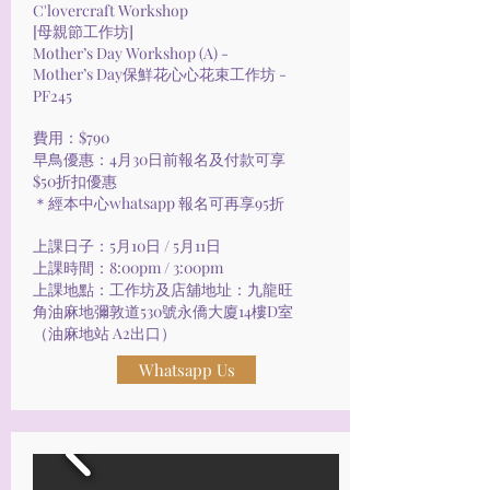
C'lovercraft Workshop
[母親節工作坊]
Mother’s Day Workshop (A) -
Mother’s Day保鮮花心心花束工作坊 -
PF245
費用：$790
早鳥優惠：4月30日前報名及付款可享
$50折扣優惠
＊經本中心whatsapp 報名可再享95折
上課日子：5月10日 / 5月11日
上課時間：8:00pm / 3:00pm
上課地點：工作坊及店舖地址：九龍旺
角油麻地彌敦道530號永僑大廈14樓D室
（油麻地站 A2出口）
Whatsapp Us